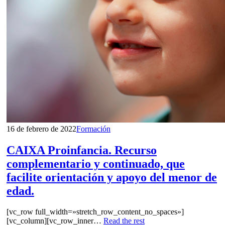
16 de febrero de 2022
Formación
CAIXA Proinfancia. Recurso
complementario y continuado, que
facilite orientación y apoyo del menor de
edad.
[vc_row full_width=»stretch_row_content_no_spaces»]
[vc_column][vc_row_inner…
Read the rest