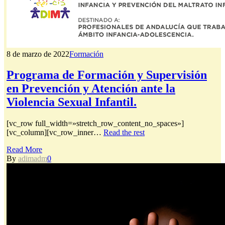
8 de marzo de 2022
Formación
Programa de Formación y Supervisión
en Prevención y Atención ante la
Violencia Sexual Infantil.
[vc_row full_width=»stretch_row_content_no_spaces»]
[vc_column][vc_row_inner…
Read the rest
Read More
By
adimadm
0