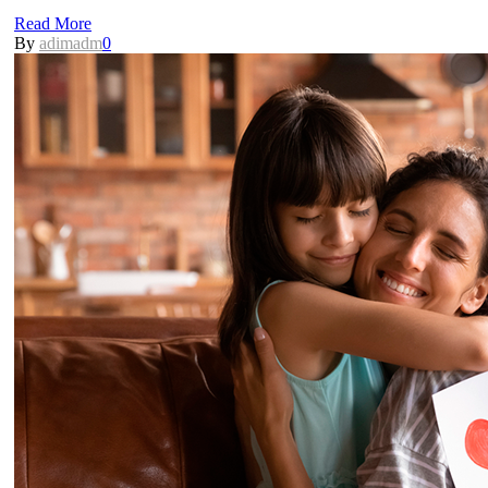
Read More
By
adimadm
0