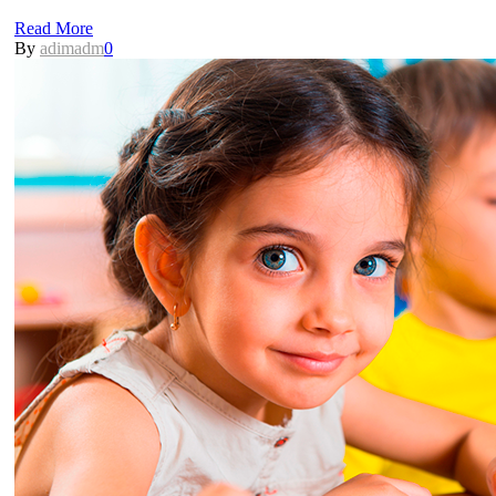
Read More
By
adimadm
0