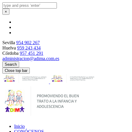
×
Sevilla
954 902 267
Huelva
959 243 434
Córdoba
957 451 291
administracion@adima.com.es
Search
Close top bar
Inicio
CONÓCENOS