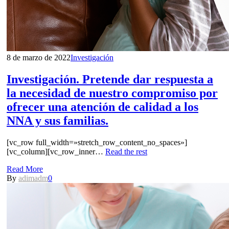
8 de marzo de 2022
Investigación
Investigación. Pretende dar respuesta a
la necesidad de nuestro compromiso por
ofrecer una atención de calidad a los
NNA y sus familias.
[vc_row full_width=»stretch_row_content_no_spaces»]
[vc_column][vc_row_inner…
Read the rest
Read More
By
adimadm
0