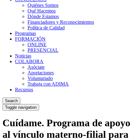
Quiénes Somos
Qué Hacemos
Dónde Estamos
Financiadores y Reconocimientos
Política de Calidad
Programas
FORMACIÓN
ONLINE
PRESENCIAL
Noticias
COLABORA
Asóciate
Aportaciones
Voluntariado
Trabaja con ADIMA
Recursos
Search
Toggle navigation
Cuídame. Programa de apoyo
al vínculo materno-filial para