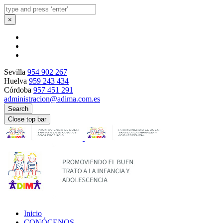
×
Sevilla
954 902 267
Huelva
959 243 434
Córdoba
957 451 291
administracion@adima.com.es
Search
Close top bar
Inicio
CONÓCENOS