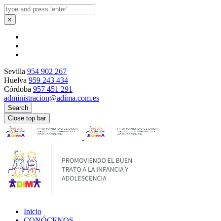
×
Sevilla
954 902 267
Huelva
959 243 434
Córdoba
957 451 291
administracion@adima.com.es
Search
Close top bar
Inicio
CONÓCENOS